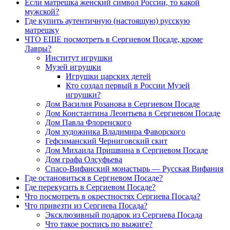
Если матрешка женский символ России, то какой
мужской?
Где купить аутентичную (настоящую) русскую
матрешку
ЧТО ЕЩЕ посмотреть в Сергиевом Посаде, кроме
Лавры?
Институт игрушки
Музей игрушки
Игрушки царских детей
Кто создал первый в России Музей
игрушки?
Дом Василия Розанова в Сергиевом Посаде
Дом Константина Леонтьева в Сергиевом Посаде
Дом Павла Флоренского
Дом художника Владимира Фаворского
Гефсиманский Черниговский скит
Дом Михаила Пришвина в Сергиевом Посаде
Дом графа Олсуфьева
Спасо-Вифанский монастырь — Русская Вифания
Где остановиться в Сергиевом Посаде?
Где перекусить в Сергиевом Посаде?
Что посмотреть в окрестностях Сергиева Посада?
Что привезти из Сергиева Посада?
Эксклюзивный подарок из Сергиева Посада
Что такое роспись по выжиге?